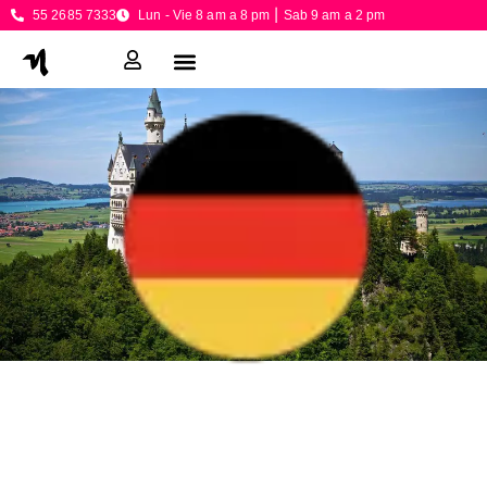
55 2685 7333
Lun - Vie 8 am a 8 pm ⎮ Sab 9 am a 2 pm