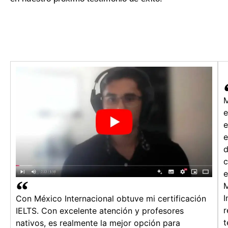
e
e
c
e
I
Con México Internacional obtuve mi certificación
r
IELTS. Con excelente atención y profesores
t
nativos, es realmente la mejor opción para