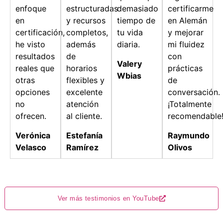
enfoque
estructuradas
demasiado
certificarme
en
y recursos
tiempo de
en Alemán
certificación,
completos,
tu vida
y mejorar
he visto
además
diaria.
mi fluidez
resultados
de
con
Valery
reales que
horarios
prácticas
Wbias
otras
flexibles y
de
opciones
excelente
conversación.
no
atención
¡Totalmente
ofrecen.
al cliente.
recomendable
Verónica
Estefanía
Raymundo
Velasco
Ramírez
Olivos
Ver más testimonios en YouTube