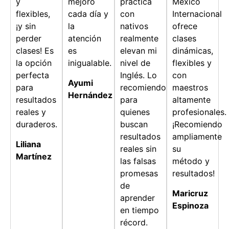
y
mejoro
práctica
México
flexibles,
cada día y
con
Internacional
¡y sin
la
nativos
ofrece
perder
atención
realmente
clases
clases! Es
es
elevan mi
dinámicas,
la opción
inigualable.
nivel de
flexibles y
perfecta
Inglés. Lo
con
Ayumi
para
recomiendo
maestros
Hernández
resultados
para
altamente
reales y
quienes
profesionales.
duraderos.
buscan
¡Recomiendo
resultados
ampliamente
Liliana
reales sin
su
Martínez
las falsas
método y
promesas
resultados!
de
Maricruz
aprender
Espinoza
en tiempo
récord.