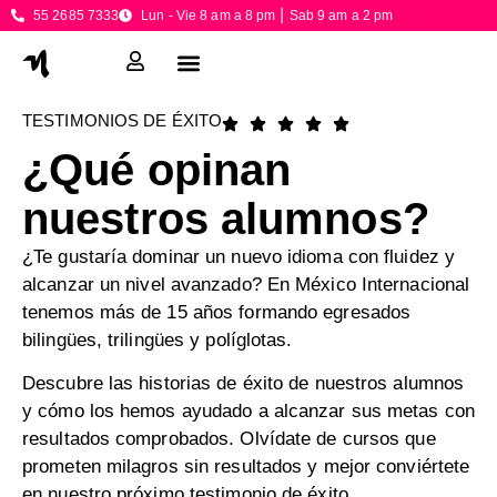
55 2685 7333
Lun - Vie 8 am a 8 pm ⎮ Sab 9 am a 2 pm
TESTIMONIOS DE ÉXITO
¿Qué opinan
nuestros alumnos?
¿Te gustaría dominar un nuevo idioma con fluidez y
alcanzar
un nivel avanzado?
En
México Internacional
tenemos más de 15 años formando egresados
bilingües, trilingües y políglotas.
Descubre las historias de éxito de nuestros alumnos
y cómo los hemos ayudado a alcanzar sus metas con
resultados comprobados. Olvídate de cursos que
prometen milagros sin resultados y mejor conviértete
en nuestro próximo testimonio de éxito.