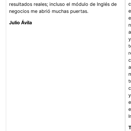
c
resultados reales; incluso el módulo de Inglés de
e
negocios me abrió muchas puertas.
e
Julio Ávila
n
y
t
r
c
a
m
t
c
y
e
e
I
T