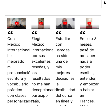
M
Con
Elegí
Estudiar
En solo 8
México
México
con
meses,
Internacional
Internacional
ustedes
pasé de
he
por sus
ha sido
no saber
mejorado
excelentes
una de
nada a
mi
reseñas, y
mis
poder
pronunciación,
los
mejores
escribir,
escritura y
resultados
decisiones:
entender,
vocabulario
no me han
la
y empezar
práctico
decepcionado:
flexibilidad
a hablar
con clases
participo
del curso
en
personalizadas
más,
en línea y
Francés.