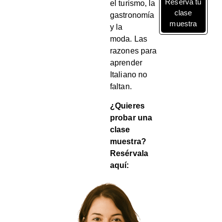
Reserva tu
el turismo, la
clase
gastronomía
muestra
y la
moda.
Las
razones para
aprender
Italiano no
faltan.
¿Quieres
probar una
clase
muestra?
Resérvala
aquí: