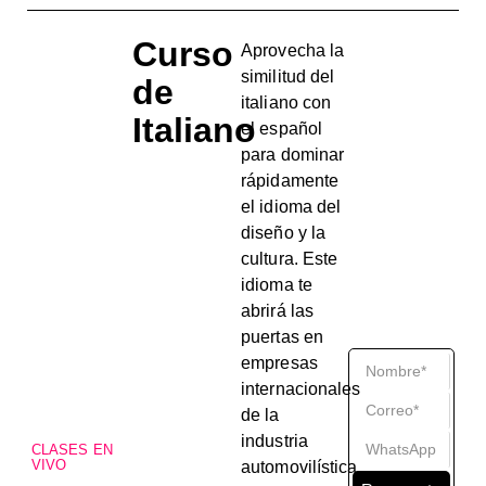
Curso
Aprovecha la
similitud del
de
italiano con
Italiano
el español
para dominar
rápidamente
el idioma del
diseño y la
cultura.
Este
idioma te
abrirá las
puertas en
empresas
internacionales
de la
industria
CLASES EN
VIVO
automovilística,