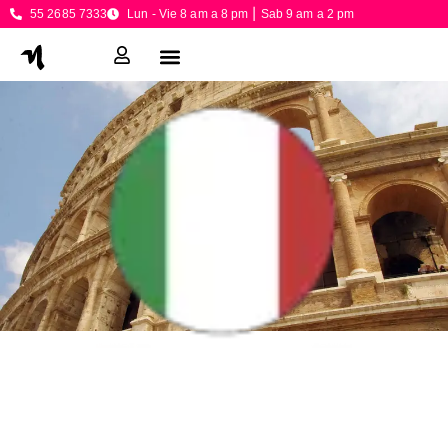
55 2685 7333
Lun - Vie 8 am a 8 pm ⎮ Sab 9 am a 2 pm